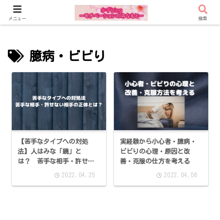
メニュー
検索
臆病・ビビり
【苦手なタイプへの対処
実経験から小心者・臆病・
法】人はみな「鏡」と
ビビりの心理・原因と改
は？ 苦手な相手・許せな
善・克服の仕方を考える
い相手の正体
2022.04.25
2022.04.06