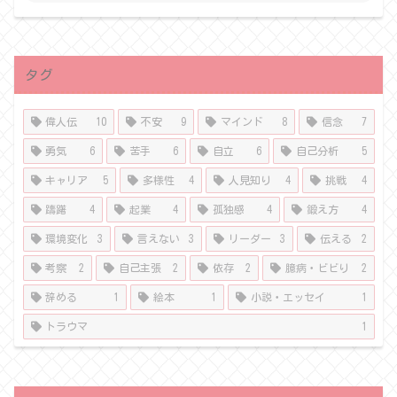
タグ
偉人伝
10
不安
9
マインド
8
信念
7
勇気
6
苦手
6
自立
6
自己分析
5
キャリア
5
多様性
4
人見知り
4
挑戦
4
躊躇
4
起業
4
孤独感
4
鍛え方
4
環境変化
3
言えない
3
リーダー
3
伝える
2
考察
2
自己主張
2
依存
2
臆病・ビビり
2
辞める
1
絵本
1
小説・エッセイ
1
トラウマ
1