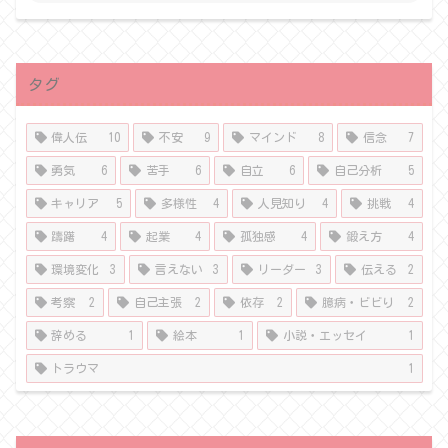
タグ
偉人伝
10
不安
9
マインド
8
信念
7
勇気
6
苦手
6
自立
6
自己分析
5
キャリア
5
多様性
4
人見知り
4
挑戦
4
躊躇
4
起業
4
孤独感
4
鍛え方
4
環境変化
3
言えない
3
リーダー
3
伝える
2
考察
2
自己主張
2
依存
2
臆病・ビビり
2
辞める
1
絵本
1
小説・エッセイ
1
トラウマ
1