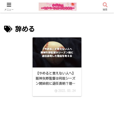
メニュー
検索
辞める
【やめると言えない人へ】
阪神矢野監督は何故シーズ
ン開始前に退任表明？理由
と反応は？
2022.03.24